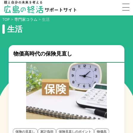
TOP
>
専門家コラム
>
生活
生活
物価高時代の保険見直し
保険の見直し
家計負担
保険見直しのポイント
物価高