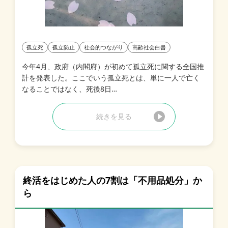
孤立死
孤立防止
社会的つながり
高齢社会白書
今年4月、政府（内閣府）が初めて孤立死に関する全国推
計を発表した。ここでいう孤立死とは、単に一人で亡く
なることではなく、死後8日…
続きを見る
終活をはじめた人の7割は「不用品処分」か
ら